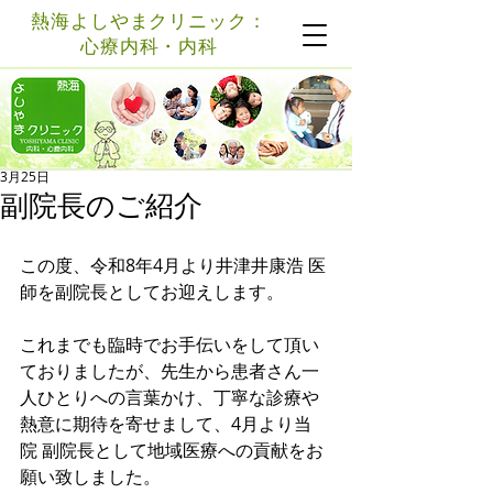
熱海よしやまクリニック：
心療内科・内科
記事
3月25日
副院長のご紹介
この度、令和8年4月より井津井康浩 医
師を副院長としてお迎えします。
これまでも臨時でお手伝いをして頂い
ておりましたが、先生から患者さん一
人ひとりへの言葉かけ、丁寧な診療や
熱意に期待を寄せまして、4月より当
院 副院長として地域医療への貢献をお
願い致しました。