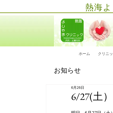
熱海よ
ホーム
クリニッ
お知らせ
6月26日
6/27
明日、6月27日（